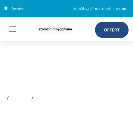
Sweden
info@byggfirmastockholm.com
OFFERT
ASSA 6640 DÖRRHANDTAG PP,
40-75 MM MATTBORSTAD
MÄSSING
Fönster
Fönsterbeslag