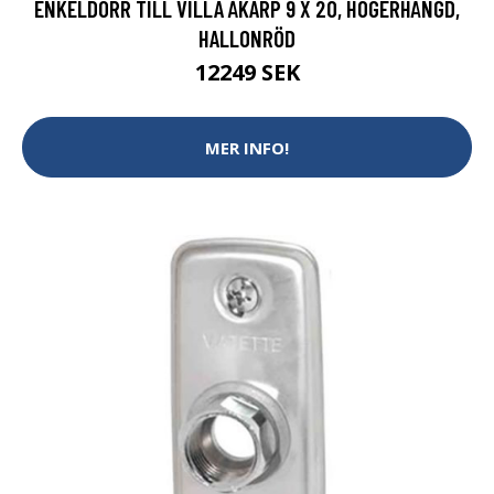
ENKELDÖRR TILL VILLA ÅKARP 9 X 20, HÖGERHÄNGD,
HALLONRÖD
12249 SEK
MER INFO!