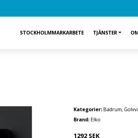
STOCKHOLMMARKARBETE
TJÄNSTER
OM
MED DISPLAY, 3600W SVART
Kategorier:
Badrum
,
Golvv
Brand:
Elko
1292 SEK