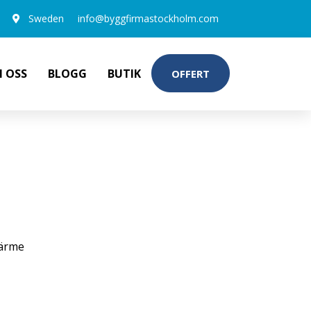
Sweden
info@byggfirmastockholm.com
 OSS
BLOGG
BUTIK
OFFERT
ärme