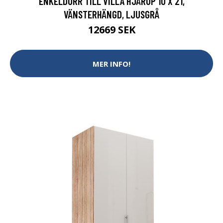
ENKELDÖRR TILL VILLA HJÄRUP 10 X 21,
VÄNSTERHÄNGD, LJUSGRÅ
12669 SEK
MER INFO!