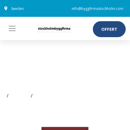
Sweden
info@byggfirmastockholm.com
OFFERT
ENKELDÖRR TILL VILLA
MELLBY 10 X 21,
VÄNSTERHÄNGD, RÖD
Fönster
Fönsterbeslag