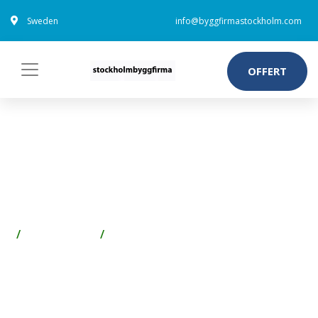
Sweden
info@byggfirmastockholm.com
OFFERT
ESSVE 545414 TAKSKRUV 4,8
MM Ø, BS, TX25, RUSPERT 130
MM, 400-PACK
Spik & Skruv
Skruv