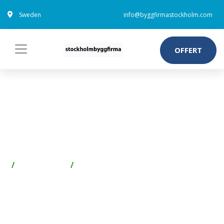
Sweden
info@byggfirmastockholm.com
OFFERT
ESSVE ESSDRIVE TRÄSKRUV
3,5 MM Ø, FÖRSÄNKT, FZB 25
MM, 200-PACK
Spik & Skruv
Skruv