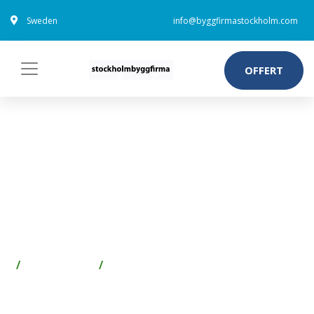
Sweden
info@byggfirmastockholm.com
OFFERT
ESSVE GOLDEN ANCHOR
PINNSKRUVSEXPANDER M10 X
75 MM, 50-PACK
BLANKFÖRZINKAD
Spik & Skruv
Skruv