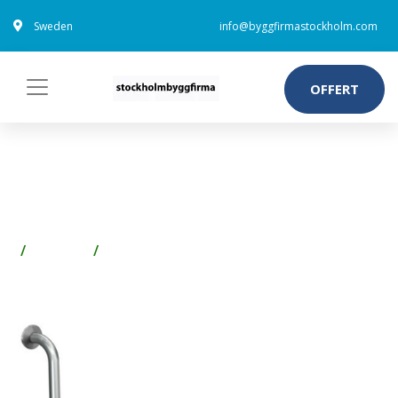
Sweden
info@byggfirmastockholm.com
OFFERT
FRANKE CNTX50WR
STÖDRÄCKE
Badrum
Avlopp inne