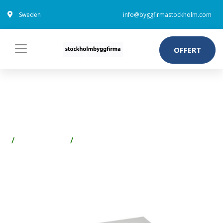
Sweden
info@byggfirmastockholm.com
OFFERT
FRANKE WT400C-M
TVÄTTSTÄLL
Spik & Skruv
Skruv