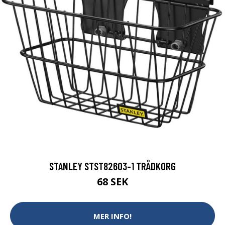
STANLEY STST82603-1 TRÅDKORG
68 SEK
MER INFO!