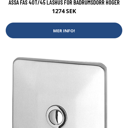
ASSA FAS 40T/45 LÅSHUS FÖR BADRUMSDÖRR HÖGER
1274 SEK
MER INFO!