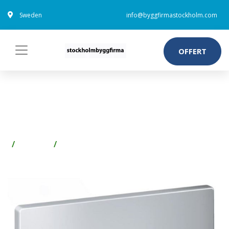
Sweden
info@byggfirmastockholm.com
OFFERT
GROHE NOVA COSMOPOLITAN
SPOLKNAPP MED BELYSNING
Badrum
WC