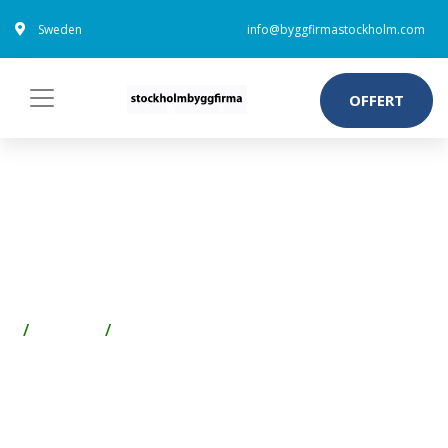
Sweden
info@byggfirmastockholm.com
OFFERT
GUSTAVSBERG LOGIC 5295
TVÄTTSTÄLLSKÅPA TILL
NAUTIC 5550 OCH LOGIC 5198
Badrum
Handfat