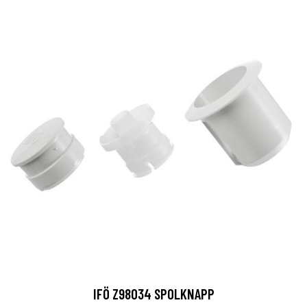
IFÖ Z98034 SPOLKNAPP