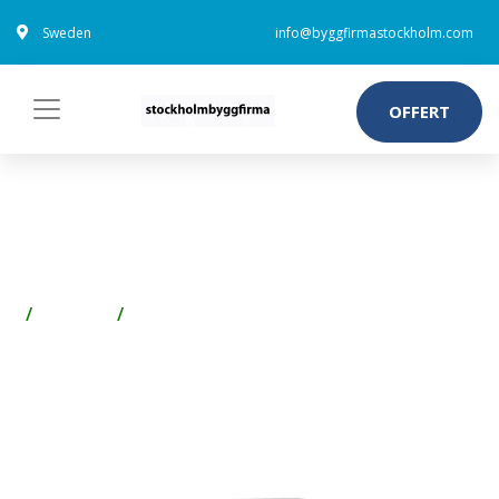
Sweden
info@byggfirmastockholm.com
OFFERT
GUSTAVSBERG NORDIC 23XX
WC-SITS SOFTCLOSE VIT
Badrum
WC