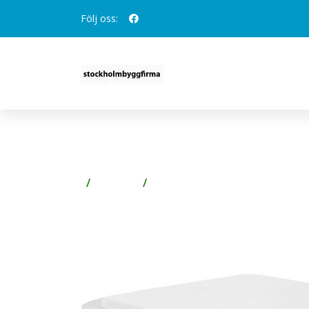
Följ oss:
IFÖ CERA 387502099 W
Badrum
WC