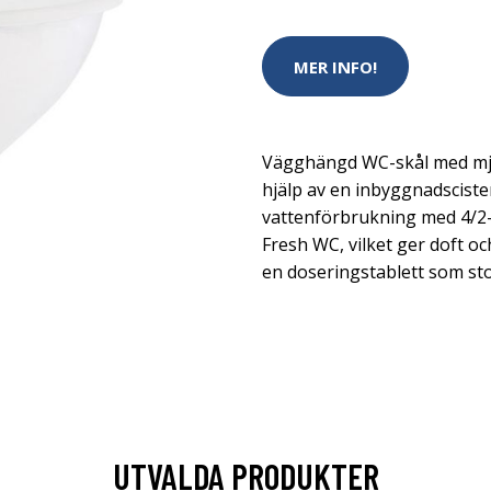
MER INFO!
Vägghängd WC-skål med mju
hjälp av en inbyggnadsciste
vattenförbrukning med 4/2-
Fresh WC, vilket ger doft 
en doseringstablett som st
UTVALDA PRODUKTER