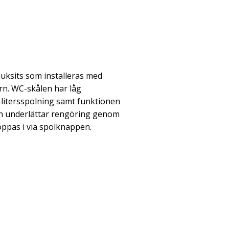
ksits som installeras med
rn. WC-skålen har låg
litersspolning samt funktionen
och underlättar rengöring genom
oppas i via spolknappen.