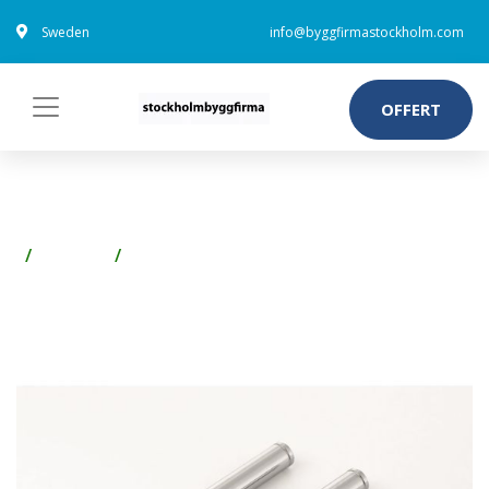
Sweden
info@byggfirmastockholm.com
OFFERT
IFÖ Z96347 MONTERINGSSATS
Badrum
WC