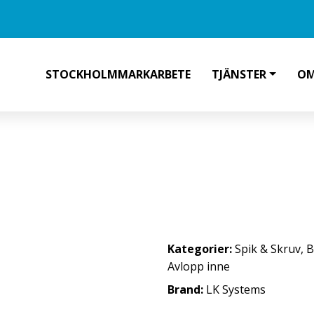
STOCKHOLMMARKARBETE
TJÄNSTER
OM
NSLUTNINGSKOPPLING G20 X CU2
Kategorier:
Spik & Skruv
,
B
Avlopp inne
Brand:
LK Systems