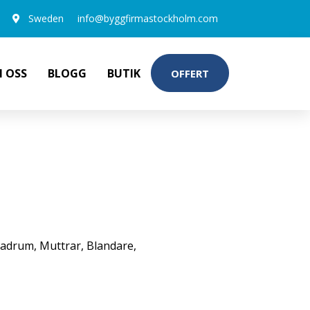
Sweden
info@byggfirmastockholm.com
 OSS
BLOGG
BUTIK
OFFERT
2
adrum
,
Muttrar
,
Blandare
,