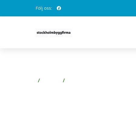
Följ oss:
LK SYSTEMS 1882217 A
Badrum
Blandare