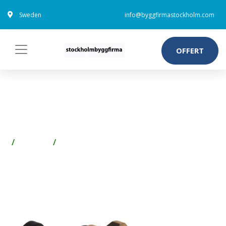
Sweden
info@byggfirmastockholm.com
OFFERT
MMA 4091601 UTBYTESINSATS
FÖR BÄST-VENTILER DN 15
Badrum
Golvvärme