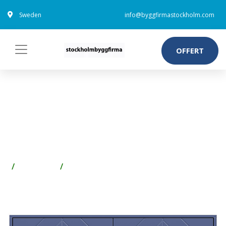
Sweden
info@byggfirmastockholm.com
OFFERT
SLAGPORT SAXTORP 2500 X
2100 MM, FROSTAT GLAS,
SKYMNINGSBLÅ
Förvaring
Garage