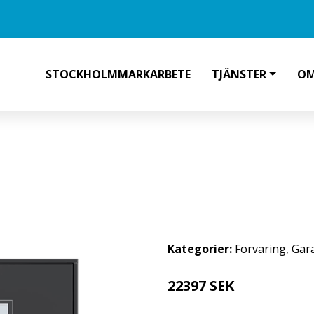
STOCKHOLMMARKARBETE
TJÄNSTER
OM
 X 2100 MM, COTSWOLDGLAS, A
Kategorier:
Förvaring
,
Gar
22397 SEK