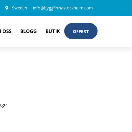
Sweden
info@byggfirmastockholm.com
 OSS
BLOGG
BUTIK
OFFERT
NTRACITGRÅ
age