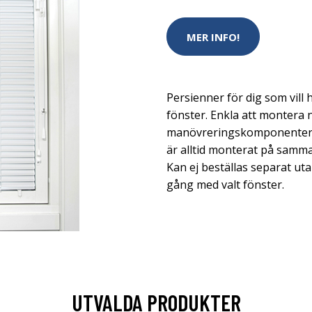
MER INFO!
Persienner för dig som vill ha
fönster. Enkla att montera n
manövreringskomponenter ä
är alltid monterat på samma
Kan ej beställas separat u
gång med valt fönster.
UTVALDA PRODUKTER