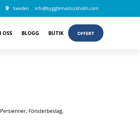
Sweden
info@byggfirmastockholm.com
 OSS
BLOGG
BUTIK
OFFERT
Persienner
,
Fönsterbeslag
,