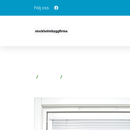
Följ oss:
TILL ENERGI FÖNSTERD
Fönster
Fönsterbeslag