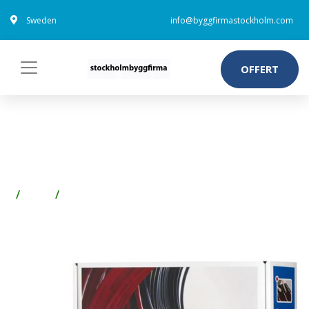
Sweden
info@byggfirmastockholm.com
OFFERT
DEVI DEVIFLEX 10T
VÄRMEKABEL 35 M
Golv
Laminatgolv