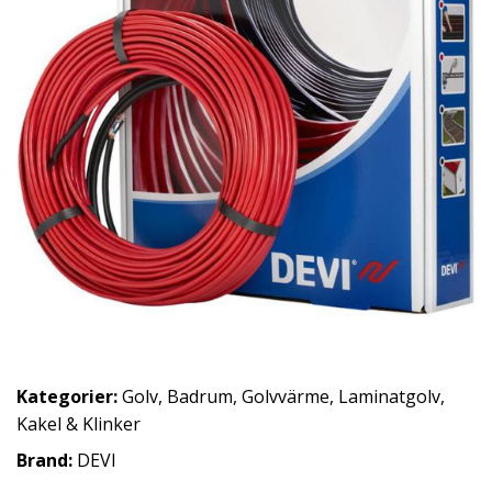
Kategorier:
Golv
,
Badrum
,
Golvvärme
,
Laminatgolv
,
Kakel & Klinker
Brand:
DEVI