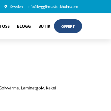
Sweden
info@byggfirmastockholm.com
 OSS
BLOGG
BUTIK
OFFERT
Golvvärme
,
Laminatgolv
,
Kakel