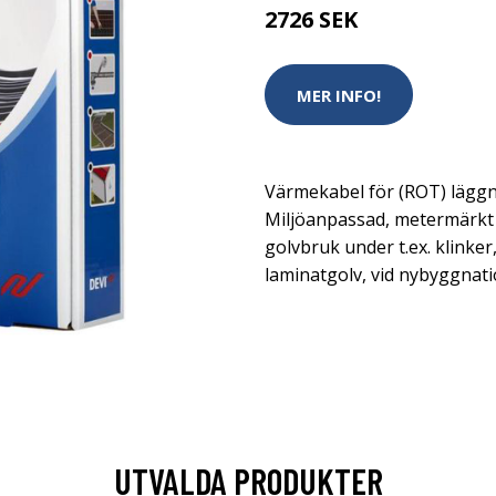
2726 SEK
MER INFO!
Värmekabel för (ROT) läggn
Miljöanpassad, metermärkt 
golvbruk under t.ex. klinker,
laminatgolv, vid nybyggnati
UTVALDA PRODUKTER