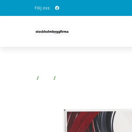
Följ oss:
DEVI DEVIFLEX 10T VÄ
Golv
Laminatgolv