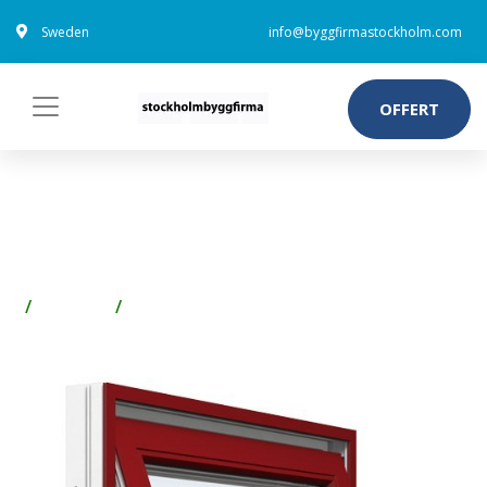
Sweden
info@byggfirmastockholm.com
OFFERT
ENERGI ALUMINIUM
VRIDFÖNSTER 15, 6, RÖD
Fönster
Takfönster