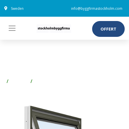
Sweden
info@byggfirmastockholm.com
OFFERT
ENERGI ALUMINIUM
VRIDFÖNSTER 8, 8, OLIVGRÖN
Fönster
Takfönster