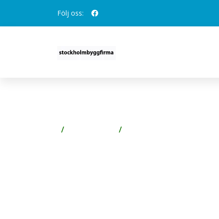
Följ oss:
ESSVE 113111 TRÄSKRUV
Spik & Skruv
Skruv