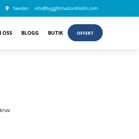
Sweden
info@byggfirmastockholm.com
 OSS
BLOGG
BUTIK
OFFERT
 100-PACK
kruv