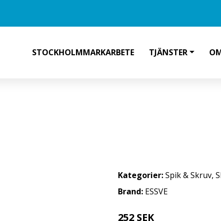
STOCKHOLMMARKARBETE
TJÄNSTER
OM
 6 MM Ø, WAF, CORRSEAL 90 MM,
Kategorier:
Spik & Skruv
,
S
Brand:
ESSVE
252 SEK