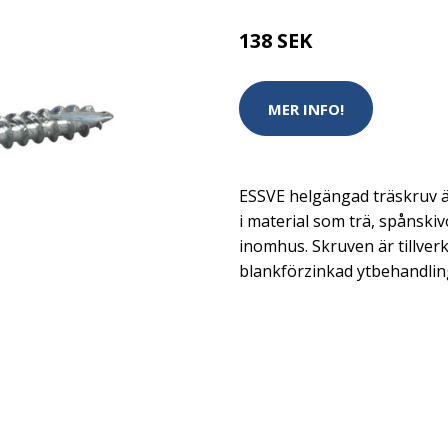
138 SEK
MER INFO!
ESSVE helgängad träskruv ä
i material som trä, spånskiv
inomhus. Skruven är tillver
blankförzinkad ytbehandlin