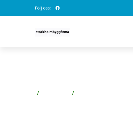
Följ oss:
ESSVE 123146 TRÄSKRUV
200-PACK
Spik & Skruv
Skruv