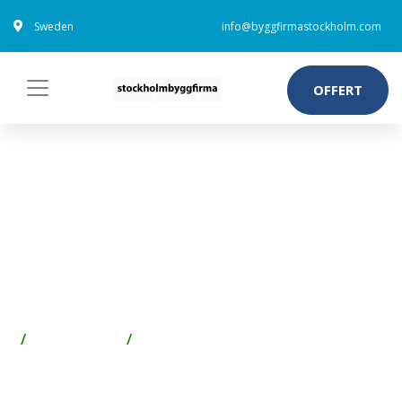
Sweden
info@byggfirmastockholm.com
OFFERT
ESSVE 61091155
SEXKANTSSKRUV 10 MM Ø,
A4-80, DIN931 60 MM, 50-
PACK
Spik & Skruv
Skruv