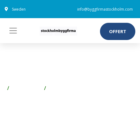
Sweden
info@byggfirmastockholm.com
OFFERT
ESSVE ESSDRIVE TRÄSKRUV 6
MM Ø, FZB 90 MM, 10-PACK
Spik & Skruv
Skruv