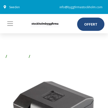
Sweden
info@byggfirmastockholm.com
OFFERT
FEIN 33901119000 PLASTBOX
Förvaring
Förvaringslådor