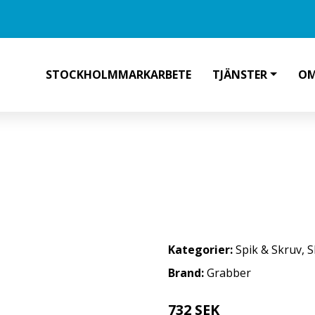
STOCKHOLMMARKARBETE
TJÄNSTER
OM
KRUV CE-EN14566 3,9 X 32 MM 
Kategorier:
Spik & Skruv
,
S
Brand:
Grabber
732 SEK