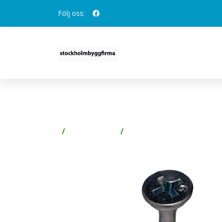
Följ oss:
GRABBER G308UL GIPSS
Spik & Skruv
Skruv