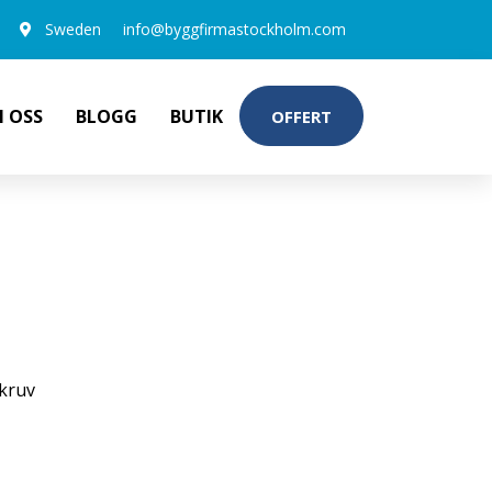
Sweden
info@byggfirmastockholm.com
 OSS
BLOGG
BUTIK
OFFERT
1000-PACK
kruv