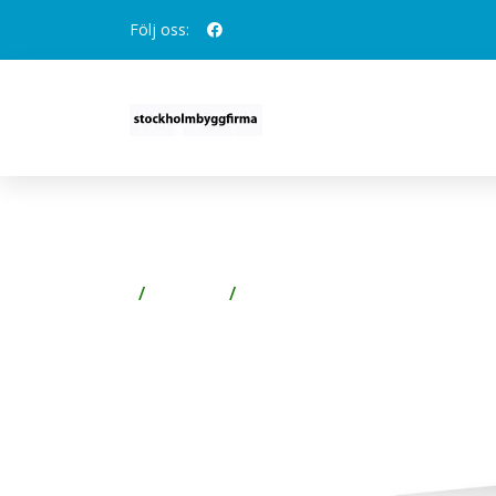
Följ oss:
GUSTAVSBERG GRAPHIC T
Badrum
Badrumsmöbler