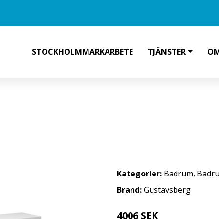
STOCKHOLMMARKARBETE
TJÄNSTER
OM
OPPSKIVA FÖR SKÅP 120 X 16 C
Kategorier:
Badrum
,
Badr
Brand:
Gustavsberg
4006 SEK