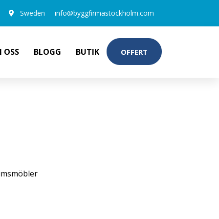
Sweden
info@byggfirmastockholm.com
 OSS
BLOGG
BUTIK
OFFERT
M, MED BELYSNING VIT
umsmöbler