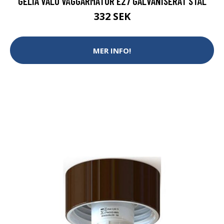
GELIA VALÖ VÄGGARMATUR E27 GALVANISERAT STÅL
332 SEK
MER INFO!