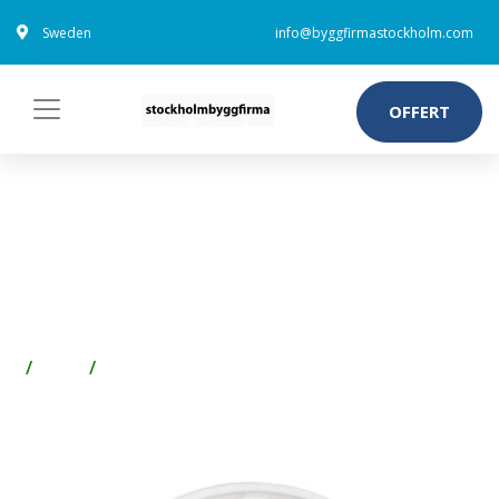
Sweden
info@byggfirmastockholm.com
OFFERT
KONSTSMIDE MANI
MONTERINGSDISTANS E27-
SOCKEL, GALVANISERAD VIT
Golv
Socklar