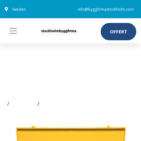
Sweden
info@byggfirmastockholm.com
OFFERT
REMS 586012 R
FÖRVARINGSVÄSKA FÖR
CURVO 50
Förvaring
Förvaringslådor