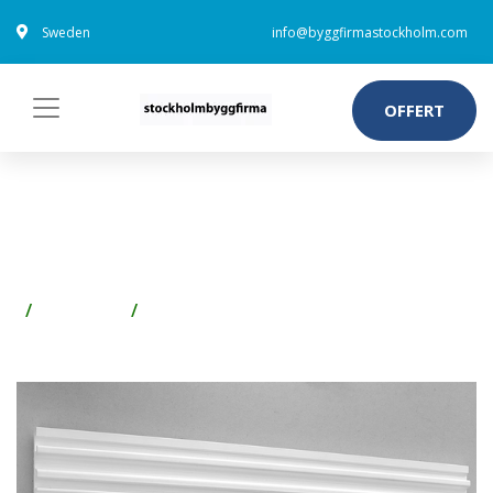
Sweden
info@byggfirmastockholm.com
OFFERT
SYSTEMSKENA 121 CM
STANLEY TRACKWALL
Förvaring
Garage