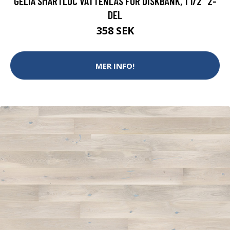
GELIA SMARTLOC VATTENLÅS FÖR DISKBÄNK, 1 1/2" 2-
DEL
358 SEK
MER INFO!