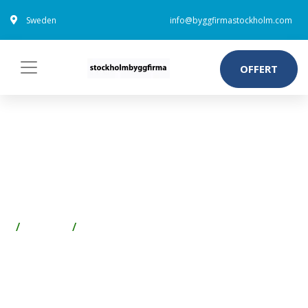
Sweden
info@byggfirmastockholm.com
OFFERT
UPONOR 1880241 KOPPLING
25 MM X G3/4, UTVÄNDIG
GÄNGA
Badrum
Avlopp inne