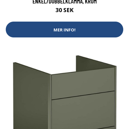
ENKEL/DUBBELKLÄMMA, KROM
30 SEK
MER INFO!