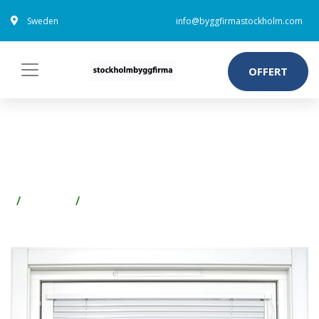
Sweden
info@byggfirmastockholm.com
OFFERT
TILL ENERGI FAST ALUMINIUM
PERSIENNER
Fönster
Persienner