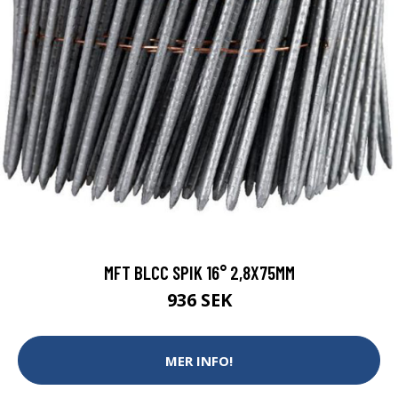
MFT BLCC SPIK 16° 2,8X75MM
936 SEK
MER INFO!